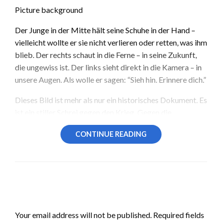
Picture background
Der Junge in der Mitte hält seine Schuhe in der Hand –
vielleicht wollte er sie nicht verlieren oder retten, was ihm
blieb. Der rechts schaut in die Ferne – in seine Zukunft,
die ungewiss ist. Der links sieht direkt in die Kamera – in
unsere Augen. Als wolle er sagen: “Sieh hin. Erinnere dich.”
Dieses Bild ist mehr als nur ein historisches Dokument. Es
ist ein stiller Schrei gegen den Krieg. Gegen die
Instrumentalisierung der Jugend. Gegen jede Ideologie,
CONTINUE READING
die Kinder zu Soldaten macht. Es ist ein Mahnmal – und
eine Warnung.
Picture background
Heute, fast 80 Jahre später, leben wir in einer anderen
LEAVE A RESPONSE
Welt. Frieden ist für viele in Europa selbstverständlich
Your email address will not be published.
Required fields
geworden. Doch die Schatten der Vergangenheit lauern