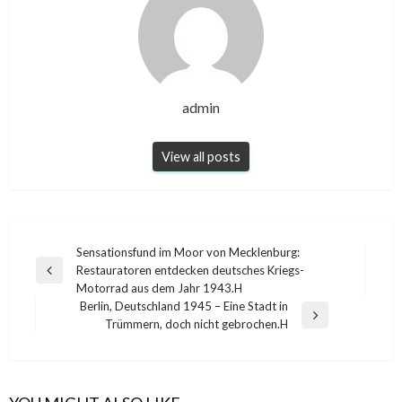
admin
View all posts
Post
Sensationsfund im Moor von Mecklenburg:
Restauratoren entdecken deutsches Kriegs-
navigation
Previous
Motorrad aus dem Jahr 1943.H
Post
Berlin, Deutschland 1945 – Eine Stadt in
Next
Trümmern, doch nicht gebrochen.H
Post