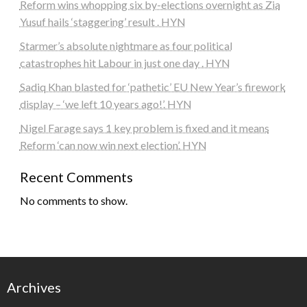
Reform wins whopping six by-elections overnight as Zia
Yusuf hails ‘staggering’ result . HYN
Starmer’s absolute nightmare as four political
catastrophes hit Labour in just one day . HYN
Sadiq Khan blasted for ‘pathetic’ EU New Year’s firework
display – ‘we left 10 years ago!’. HYN
Nigel Farage says 1 key problem is fixed and it means
Reform ‘can now win next election’. HYN
Recent Comments
No comments to show.
Archives