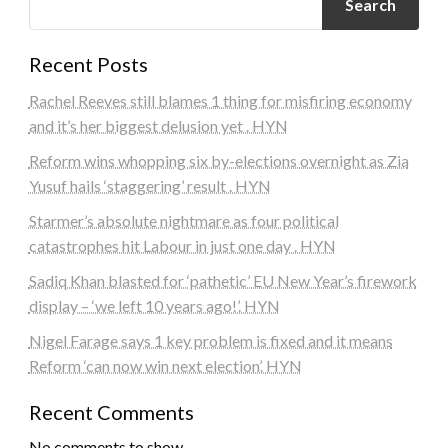
Search
Recent Posts
Rachel Reeves still blames 1 thing for misfiring economy
and it’s her biggest delusion yet . HYN
Reform wins whopping six by-elections overnight as Zia
Yusuf hails ‘staggering’ result . HYN
Starmer’s absolute nightmare as four political
catastrophes hit Labour in just one day . HYN
Sadiq Khan blasted for ‘pathetic’ EU New Year’s firework
display – ‘we left 10 years ago!’. HYN
Nigel Farage says 1 key problem is fixed and it means
Reform ‘can now win next election’. HYN
Recent Comments
No comments to show.