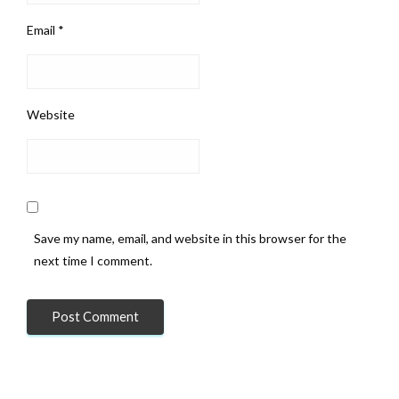
Email
*
Website
Die 90. Division der 3. US-Armee entdeckte dieses
Save my name, email, and website in this browser for the
Versteck mit Reichsbankvermögen, SS-Beute und
next time I comment.
Gemälden eines Berliner Museums, die aus Berlin in ein
Salzbergwerk im deutschen Merkers gebracht worden
waren.