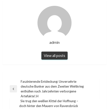
admin
View all posts
Post
Faszinierende Entdeckung: Unversehrte
deutsche Bunker aus dem Zweiten Weltkrieg
navigation
Previous
enthüllen nach Jahrzehnten verborgene
Post
Artefakte!.H
Sie trug den weißen Kittel der Hoffnung –
doch hinter den Mauern von Ravensbrück