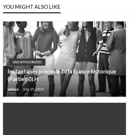
Welt, in der Informationen kontrolliert und Technik
YOU MIGHT ALSO LIKE
inszeniert wurden, war sogar ein Computer nicht nur ein
Werkzeug, sondern ein Symbol.
UNCATEGORIZED
Instantanés précieux de la France historique
(Partie 60).H
admin
July 15, 2025