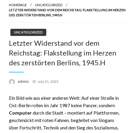
HOMEPAGE
UNCATEGORIZED
LETZTER WIDERSTAND VOR DEM REICHSTAG: FLAKSTELLUNG IM HERZEN
DES ZERSTÖRTEN BERLINS, 1945.H
UNCATEGORIZED
Letzter Widerstand vor dem
Reichstag: Flakstellung im Herzen
des zerstörten Berlins, 1945.H
admin
Posted
July 31, 2025
on
Ein Bild wie aus einer anderen Welt: Auf einer Straße in
Ost-Berlin rollen im Jahr 1987 keine Panzer, sondern
Computer
durch die Stadt – montiert auf Plattformen,
geschmückt mit roten Fahnen, begleitet von Slogans
über Fortschritt, Technik und den Sieg des Sozialismus.