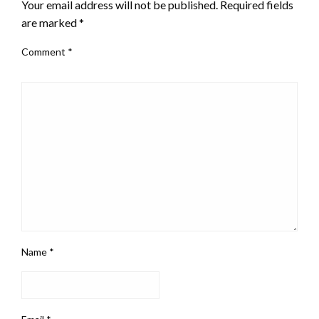
Your email address will not be published.
Required fields
die Computerwelt in der DDR vor allem ein staatliches
are marked
*
Projekt – kontrolliert, begrenzt und ideologisch gefiltert.
Comment
*
Dennoch war das Interesse groß. Jugendliche nahmen an
Arbeitsgemeinschaften teil, lasen Zeitschriften wie
„
Jugend + Technik
“ und träumten von einer eigenen
Tastatur zuhause. In diesem Kontext waren Bilder von
Computerparaden ein zweischneidiges Schwert: Sie
sollten Begeisterung wecken, ließen aber auch erkennen,
wie weit Wunsch und Wirklichkeit auseinanderlagen.
Name
*