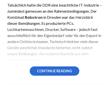
Tatsächlich hatte die DDR eine beachtliche IT-Industrie –
zumindest gemessen an den Rahmenbedingungen. Der
Kombinat
Robotron
in Dresden war das Herzstück
dieser Bemühungen. Es produzierte PCs,
Lochkartenmaschinen, Drucker, Software – jedoch fast
ausschließlich für den Eigenbedarf oder für den Export in
andere Ostblockstaaten. Technisch hinkten viele dieser
Geräte westlichen Standards hinterher, nicht zuletzt
wegen
Embargos
, die moderne Bauteile aus dem
Westen blockierten.
Alltag und Realität
CONTINUE READING
Für die meisten Bürgerinnen und Bürger der DDR blieben
Computer jedoch etwas Abstraktes. Nur wenige Schulen
waren mit IT-Ausrüstung ausgestattet, und der private
Zugang war fast nicht vorhanden. Während
LEAVE A RESPONSE
westdeutsche Jugendliche bereits mit C64, Atari oder
Amiga erste Programmiererfahrungen sammelten, blieb