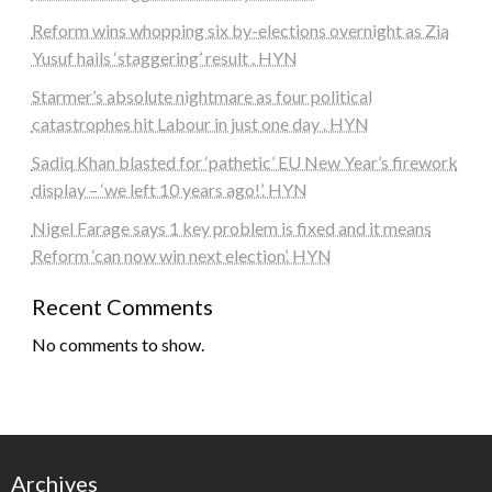
Reform wins whopping six by-elections overnight as Zia
Yusuf hails ‘staggering’ result . HYN
Starmer’s absolute nightmare as four political
catastrophes hit Labour in just one day . HYN
Sadiq Khan blasted for ‘pathetic’ EU New Year’s firework
display – ‘we left 10 years ago!’. HYN
Nigel Farage says 1 key problem is fixed and it means
Reform ‘can now win next election’. HYN
Recent Comments
No comments to show.
Archives