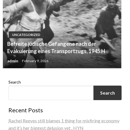
UNCATEGORIZED
Befreite jüdische Gefangene nach der
Evakuierung eines Transportzugs, 1945.H
admin
February 9, 2026
Search
Search
Recent Posts
Rachel Reeves still blames 1 thing for misfiring economy
and it’s her biggest delusion yet . HYN