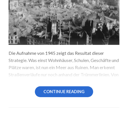
Die Aufnahme von 1945 zeigt das Resultat dieser
Strategie. Was einst Wohnhäuser, Schulen, Geschäfte und
Plätze waren, ist nun ein Meer aus Ruinen. Man erkennt
Straßenverläufe nur noch anhand der Trümmerlinien. Von
der Luft aus wirken die Steinfundamente wie Narben im
Stadtbild – stumme Zeugen der Gewalt, die sich über
CONTINUE READING
Jahre angesammelt hatte.