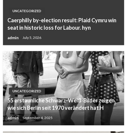
UNCATEGORIZED
Caerphilly by-election result: Plaid Cymru win
seat in historic loss for Labour. hyn
admin
July 5, 2026
UNCATEGORIZED
55 erstaunliche Schwarz-Weiß-Bilder zeigen,
wie sich Berlin seit 1970 verändert hat.H
admin
September 4, 2025