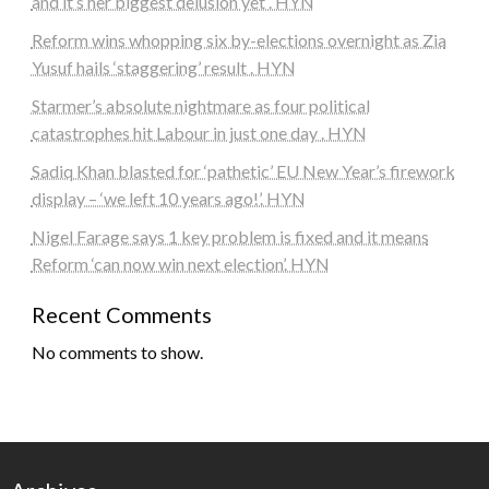
and it’s her biggest delusion yet . HYN
Reform wins whopping six by-elections overnight as Zia
Yusuf hails ‘staggering’ result . HYN
Starmer’s absolute nightmare as four political
catastrophes hit Labour in just one day . HYN
Sadiq Khan blasted for ‘pathetic’ EU New Year’s firework
display – ‘we left 10 years ago!’. HYN
Nigel Farage says 1 key problem is fixed and it means
Reform ‘can now win next election’. HYN
Recent Comments
No comments to show.