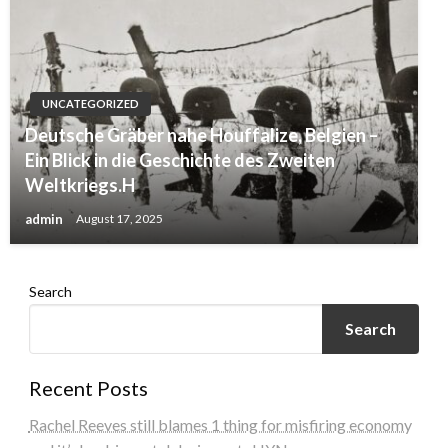
UNCATEGORIZED
Deutsche Gräber nahe Houffalize, Belgien –
Ein Blick in die Geschichte des Zweiten
Weltkriegs.H
admin
August 17, 2025
Search
Search
Recent Posts
Rachel Reeves still blames 1 thing for misfiring economy