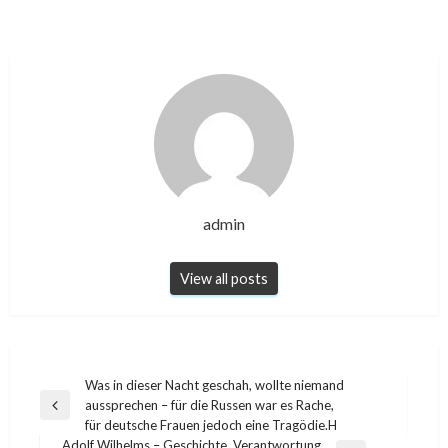
admin
View all posts
Post
Was in dieser Nacht geschah, wollte niemand
aussprechen – für die Russen war es Rache,
navigation
Previous
für deutsche Frauen jedoch eine Tragödie.H
Post
Adolf Wilhelms – Geschichte, Verantwortung