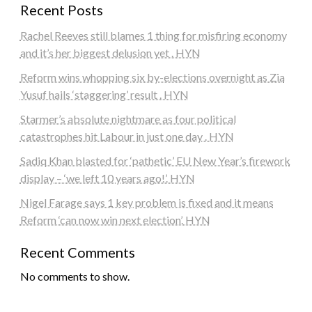
Recent Posts
Rachel Reeves still blames 1 thing for misfiring economy
and it’s her biggest delusion yet . HYN
Reform wins whopping six by-elections overnight as Zia
Yusuf hails ‘staggering’ result . HYN
Starmer’s absolute nightmare as four political
catastrophes hit Labour in just one day . HYN
Sadiq Khan blasted for ‘pathetic’ EU New Year’s firework
display – ‘we left 10 years ago!’. HYN
Nigel Farage says 1 key problem is fixed and it means
Reform ‘can now win next election’. HYN
Recent Comments
No comments to show.