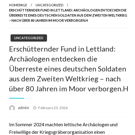
HOMEPAGE
UNCATEGORIZED
ERSCHÜTTERNDER FUND IN LETTLAND: ARCHÄOLOGEN ENTDECKEN DIE
ÜBERRESTE EINES DEUTSCHEN SOLDATEN AUS DEM ZWEITEN WELTKRIEG
– NACH ÜBER 80 JAHREN IM MOOR VERBORGEN.H
UNCATEGORIZED
Erschütternder Fund in Lettland:
Archäologen entdecken die
Überreste eines deutschen Soldaten
aus dem Zweiten Weltkrieg – nach
über 80 Jahren im Moor verborgen.H
admin
Posted
February 23, 2026
on
Im Sommer 2024 machten lettische Archäologen und
Freiwillige der Kriegsgräberorganisation einen