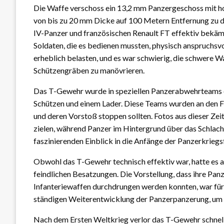
Die Waffe verschoss ein 13,2 mm Panzergeschoss mit ho
von bis zu 20 mm Dicke auf 100 Metern Entfernung zu d
IV-Panzer und französischen Renault FT effektiv bekämp
Soldaten, die es bedienen mussten, physisch anspruchs
erheblich belasten, und es war schwierig, die schwere 
Schützengräben zu manövrieren.
Das T-Gewehr wurde in speziellen Panzerabwehrteams ei
Schützen und einem Lader. Diese Teams wurden an den Fro
und deren Vorstoß stoppen sollten. Fotos aus dieser Zei
zielen, während Panzer im Hintergrund über das Schlacht
faszinierenden Einblick in die Anfänge der Panzerkriegs
Obwohl das T-Gewehr technisch effektiv war, hatte es a
feindlichen Besatzungen. Die Vorstellung, dass ihre Pa
Infanteriewaffen durchdrungen werden konnten, war für v
ständigen Weiterentwicklung der Panzerpanzerung, um 
Nach dem Ersten Weltkrieg verlor das T-Gewehr schnell