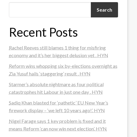
Search
Recent Posts
Rachel Reeves still blames 1 thing for misfiring
economy and it’s her biggest delusion yet . HYN
Reform wins whopping six by-elections overnight as
Zia Yusuf hails ‘staggering’ result . HYN
Starmer’s absolute nightmare as four political
catastrophes hit Labour in just one day . HYN
Sadiq Khan blasted for ‘pathetic’ EU New Year’s
firework display – ‘we left 10 years ago!’. HYN
Nigel Farage says 1 key problem is fixed and it
means Reform ‘can now win next election’. HYN