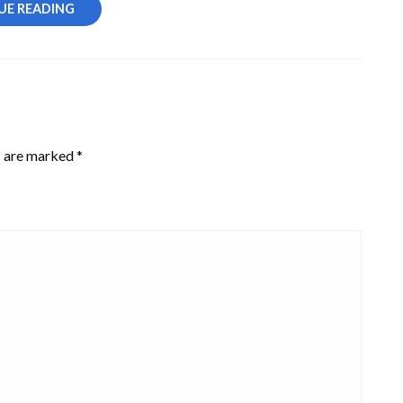
UE READING
an.
s are marked
*