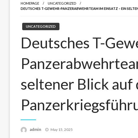
HOMEPAGE
UNCATEGORIZED
DEUTSCHES T-GEWEHR-PANZERABWEHRTEAM IM EINSATZ – EIN SELTENE
UNCATEGORIZED
Deutsches T-Gew
Panzerabwehrteam
seltener Blick auf
Panzerkriegsführ
admin
Posted
May 15, 2025
on