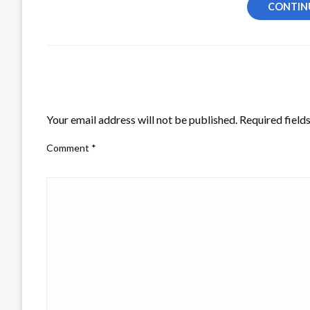
CONTIN
Sieh dir die vollständige Fotoserie in den Kommentaren 
LEAVE A RESPONSE
Your email address will not be published.
Required field
Comment
*