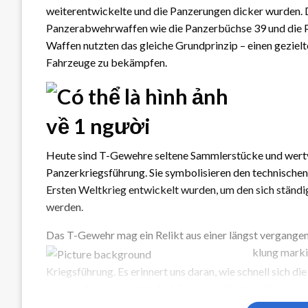
weiterentwickelte und die Panzerungen dicker wurden. 
Panzerabwehrwaffen wie die Panzerbüchse 39 und die P
Waffen nutzten das gleiche Grundprinzip – einen geziel
Fahrzeuge zu bekämpfen.
Heute sind T-Gewehre seltene Sammlerstücke und wertvo
Panzerkriegsführung. Sie symbolisieren den technischen 
Ersten Weltkrieg entwickelt wurden, um den sich ständ
werden.
Das T-Gewehr mag ein Relikt aus einer längst vergangen
klung marki
Kriegsführung. Es erinnert uns daran, wie schnell sich di
kann und wie innovativ die Lösungen oft sein müssen, u