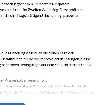
Dennoch legte es den Grundstein für spätere
anzerschreck im Zweiten Weltkrieg. Diese späteren
ten, durchschlagskräftigen Schuss, um gepanzerte
lle Erinnerungsstücke an die frühen Tage der
Einfallsreichtum und die improvisierten Lösungen, die im
ig ändernden Bedingungen auf dem Schlachtfeld gerecht zu
en Ära sein, aber seine Entwic
erte einen wichtigen Wendepunkt in der Geschichte der
e militärische Technologie in Zeiten des Konflikts verändern
m auf neue Bedrohungen zu reagieren.