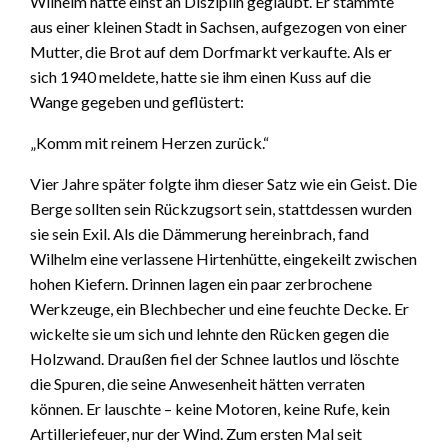
Wilhelm hatte einst an Disziplin geglaubt. Er stammte
aus einer kleinen Stadt in Sachsen, aufgezogen von einer
Mutter, die Brot auf dem Dorfmarkt verkaufte. Als er
sich 1940 meldete, hatte sie ihm einen Kuss auf die
Wange gegeben und geflüstert:
„Komm mit reinem Herzen zurück.“
Vier Jahre später folgte ihm dieser Satz wie ein Geist. Die
Berge sollten sein Rückzugsort sein, stattdessen wurden
sie sein Exil. Als die Dämmerung hereinbrach, fand
Wilhelm eine verlassene Hirtenhütte, eingekeilt zwischen
hohen Kiefern. Drinnen lagen ein paar zerbrochene
Werkzeuge, ein Blechbecher und eine feuchte Decke. Er
wickelte sie um sich und lehnte den Rücken gegen die
Holzwand. Draußen fiel der Schnee lautlos und löschte
die Spuren, die seine Anwesenheit hätten verraten
können. Er lauschte – keine Motoren, keine Rufe, kein
Artilleriefeuer, nur der Wind. Zum ersten Mal seit