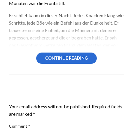
Monaten war die Front still.
Er schlief kaum in dieser Nacht. Jedes Knacken klang wie
Schritte, jede Böe wie ein Befehl aus der Dunkelheit. Er
trauerte um seine Einheit, um die Männer, mit denen er
gegessen, gescherzt und die er begraben hatte. Er sah
das Gesicht vom Gefreiten Franz, dem letzten, der vor
dem Chaos nahe der italienischen Grenze mit ihm
CONTINUE READING
gesprochen hatte.
„Wenn wir uns zerstreuen, geh nach Norden“,
hatte Franz gesagt.
LEAVE A RESPONSE
„Dort finden sie dich nicht.“
Your email address will not be published.
Required fields
Aber Franz hatte es nie nach Norden geschafft. Am
are marked
*
Morgen war Wilhelms Wunde steif geworden. Er riss sein
Hemd auf und band es fest darum. Der Hunger nagte an
Comment
*
ihm, also suchte er die nahe gelegenen Hänge nach