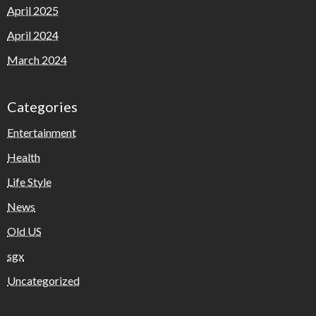
Er öffnete sie nicht einmal, hielt sie nur fest und spürte die
April 2025
Wärme des Metalls von der Hand des Mannes.
April 2024
Sie führten ihn in die Hütte. Die Hitze traf ihn wie eine
March 2024
Welle. Er taumelte zum Ofen und brach auf einem Stuhl
zusammen. Dampf stieg aus einem Kessel auf und füllte
Categories
den Raum mit dem Geruch von Kaffee. Die Soldaten
tauschten Blicke – keine Feindseligkeit, nur Mitleid. Einer
Entertainment
von ihnen, ein Corporal namens Donnelly, setzte sich ihm
Health
gegenüber.
Life Style
„Warst du lange dort oben?“,
News
fragte er und deutete zu den Bergen. Wilhelm antwortete
Old US
nicht, starrte nur ins Feuer. Donnelly versuchte es noch
einmal, langsamer.
sgx
Uncategorized
„Wie lange hast du dich versteckt?“
Wilhelm hob den Blick, seine Augen hohl.