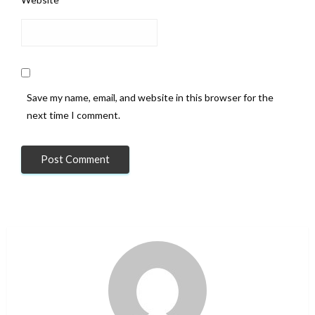
den Bundestag mit 4,981% der Stimmen – ein minimaler
Abstand von nur 9.529 Stimmen. Doch die Anzeichen,
dass dieses Ergebnis falsch sein könnte, mehren sich.
Sollte die Neuauszählung ergeben, dass das BSW
tatsächlich die Fünf-Prozent-Hürde überschritten hat,
Save my name, email, and website in this browser for the
würde sich die Zusammensetzung des Bundestages
next time I comment.
fundamental ändern. Die BSW-Partei würde mit
etwa 37
Abgeordneten
in den Bundestag einziehen. Die
Konsequenz wäre ein politischer Erdstoß: Die Regierung
Merz würde mit einem Schlag ihre knappe Mehrheit
verlieren. Die gesamte Machtarithmetik, die die
amtierende Koalition trägt, wäre hinfällig.
Sahra Wagenknecht hat Merz bereits
die
demokratische Legitimation
abgesprochen, da bei
einem korrekten Ergebnis die Mehrheit von CDU/CSU
und SPD nicht tragfähig wäre. Die Möglichkeit, dass der
amtierende Kanzler faktisch zu Unrecht gewählt wurde,