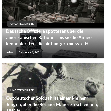
Stacheldraht und die Blöcke der Berliner Mauer.
UNCATEGORIZED
Deutsche Offiziere spotteten über die
amerikanischen Rationen, bis sie die Armee
kennenlernten, die nie hungern musste .H
admin
February 4, 2026
UNCATEGORIZED
Ostdeutscher Soldat hilft einem kleinen
Jungen, über die Berliner Mauer zu schleichen,
1961.H