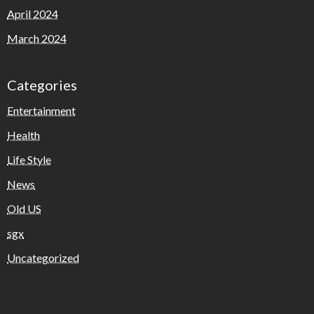
April 2024
Ein ostdeutscher Teenager versteckt sich im hohen
Gras (ganz links) und wartet im Oktober 1961 auf
March 2024
eine Gelegenheit, über die Berliner Mauer zu
springen. „Gekauert in einem Grasdickicht in Ost-
Categories
Berlin“, schrieb
LIFE
, als diese Fluchtsequenz erstmals
in dem Magazin erschien, „und bis auf sein Gesicht
Entertainment
(kaum sichtbar auf der linken Seite des Bildes)
Health
verborgen, wartet ein Junge darauf, über die Mauer
zu springen, die er überwinden muss, um in den
Life Style
Westen zu gelangen. In der Nähe ist eine Patrouille
News
ostdeutscher Vopos, die auf ihn schießen werden,
Old US
wenn sie ihn sehen.“
sgx
Uncategorized