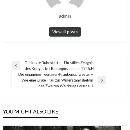
admin
Im August 1961 versammelt sich eine Menge
Westberliner Jugendlicher, um gegen den Bau der
View all posts
Berliner Mauer zu protestieren.
Post
Die letzte Ruhestätte – Ein stilles Zeugnis
Previous
des Krieges bei Bastogne, Januar 1945.H
navigation
Post
Die einäugige Teenager-Krankenschwester –
Wie eine junge Frau zur Widerstandsheldin
Next
des Zweiten Weltkriegs wurde.H
Post
YOU MIGHT ALSO LIKE
Sonnenlicht scheint im August 1961 auf den