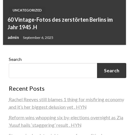
UNCATEGORIZED
60 Vintage-Fotos des zerstörten Berlins im
Jahr 1945 .H
admin
September 6, 2025
Im August 1961 versucht ein Westberliner Kleinkind,
die versiegelte Tür eines Hauses zu öffnen, das Teil
der Berliner Mauer geworden ist.
Search
Search
Recent Posts
Rachel Reeves still blames 1 thing for misfiring economy
and it’s her biggest delusion yet . HYN
Reform wins whopping six by-elections overnight as Zia
Yusuf hails ‘staggering’ result . HYN