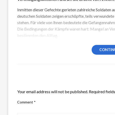
Inmitten dieser Gefechte gerieten zahlreiche Soldaten a
deutschen Soldaten zeigen erschöpfte, teils verwundete
stehen. Für viele von ihnen bedeutete die Gefangennahme
Die Bedingungen der Kämpfe waren hart: Mangel an Ver
bestimmten den Alltag.
CONTIN
LEAVE A RESPONSE
Your email address will not be published.
Required field
Comment
*