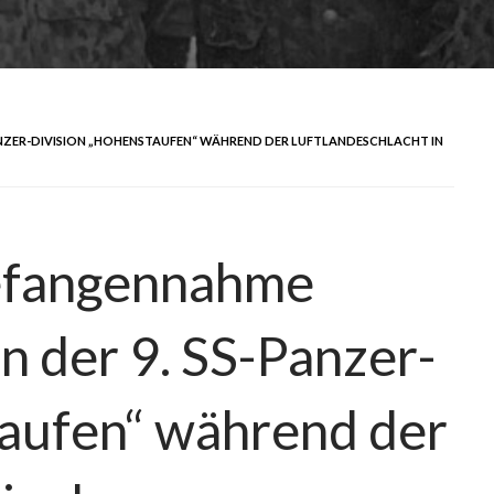
ANZER-DIVISION „HOHENSTAUFEN“ WÄHREND DER LUFTLANDESCHLACHT IN
efangennahme
n der 9. SS-Panzer-
taufen“ während der