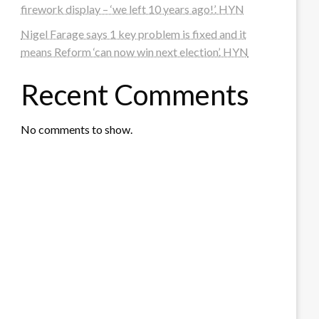
firework display – ‘we left 10 years ago!’. HYN
Nigel Farage says 1 key problem is fixed and it
means Reform ‘can now win next election’. HYN
Recent Comments
No comments to show.