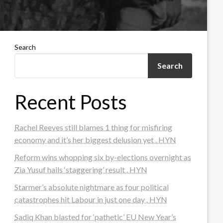
Search
Search
Recent Posts
Rachel Reeves still blames 1 thing for misfiring
economy and it’s her biggest delusion yet . HYN
Reform wins whopping six by-elections overnight as
Zia Yusuf hails ‘staggering’ result . HYN
Starmer’s absolute nightmare as four political
catastrophes hit Labour in just one day . HYN
Sadiq Khan blasted for ‘pathetic’ EU New Year’s