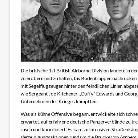
Die britische
1st British Airborne Division
landete in d
zu erobern und zu halten, bis Bodentruppen nachrücken 
mit Segelflugzeugen hinter den feindlichen Linien abge
wie Sergeant Joe Kitchener, „Duffy“ Edwards und George 
Unternehmen des Krieges kämpften.
Was als kühne Offensive begann, entwickelte sich schnell
erwartet, auf erfahrene deutsche Panzerverbände zu tref
rasch und koordiniert. Es kam zu intensiven Straßenkämp
Verteidigungsaktionen rund um die Brücke von Arnhem.