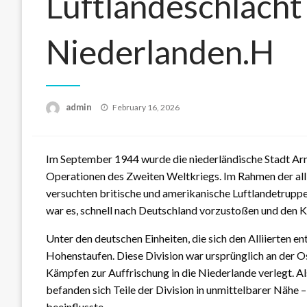
Luftlandeschlacht
Niederlanden.H
admin
Posted
February 16, 2026
on
Im September 1944 wurde die niederländische Stadt
Ar
Operationen des Zweiten Weltkriegs. Im Rahmen der alli
versuchten britische und amerikanische Luftlandetruppe
war es, schnell nach Deutschland vorzustoßen und den 
Unter den deutschen Einheiten, die sich den Alliierten en
Hohenstaufen
. Diese Division war ursprünglich an der
Kämpfen zur Auffrischung in die Niederlande verlegt. Als
befanden sich Teile der Division in unmittelbarer Nähe 
beeinflusste.